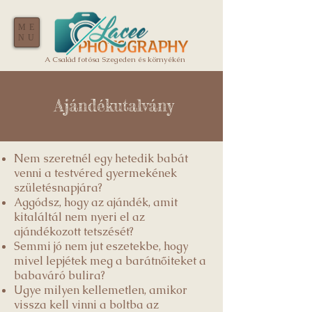
ME
NU
A Család fotósa Szegeden és környékén
Ajándékutalvány
Nem szeretnél egy hetedik babát
venni a testvéred gyermekének
születésnapjára?
Aggódsz, hogy az ajándék, amit
kitaláltál nem nyeri el az
ajándékozott tetszését?
Semmi jó nem jut eszetekbe, hogy
mivel lepjétek meg a barátnőiteket a
babaváró bulira?
Ugye milyen kellemetlen, amikor
vissza kell vinni a boltba az