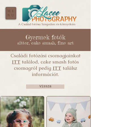
ME
NU
A Család fotósa Szegeden és környékén
Gyermek fotók
sitter, cake smash, fine art
Családi fotózási csomagjainkat
ITT
találod, cake smash fotós
csomagról pedig
ITT
találsz
információt.
Vissza