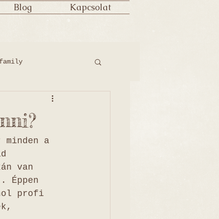
Blog
Kapcsolat
family
nni?
r minden a 
ád 
kán van 
t. Éppen 
hol profi 
ek, 