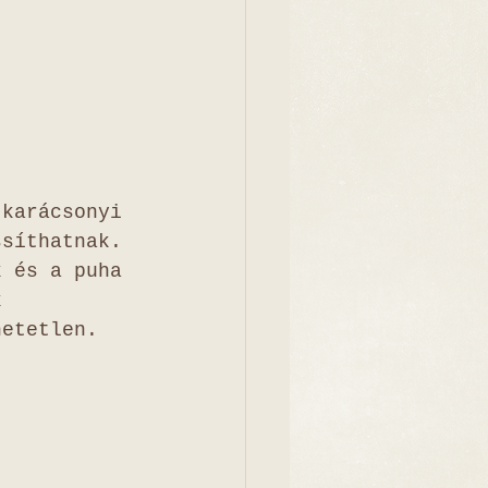
 karácsonyi 
ssíthatnak. 
k és a puha 
k 
hetetlen.