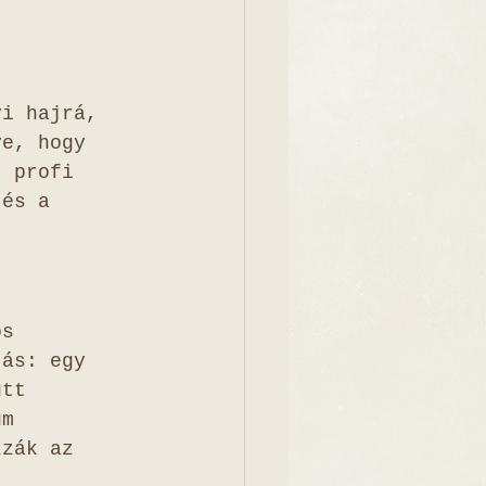
yi hajrá, 
ye, hogy 
, profi 
 és a 
ös 
tás: egy 
ütt 
um 
zzák az 