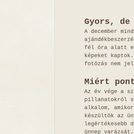
Gyors, de
A december mind
ajándékbeszerzé
fél óra alatt e
képeket kaptok.
fotózás nem jel
Miért pon
Az év vége a sz
pillanatokról s
alkalom, amikor
készültök az ün
legértékesebb d
ünnep varázsát.