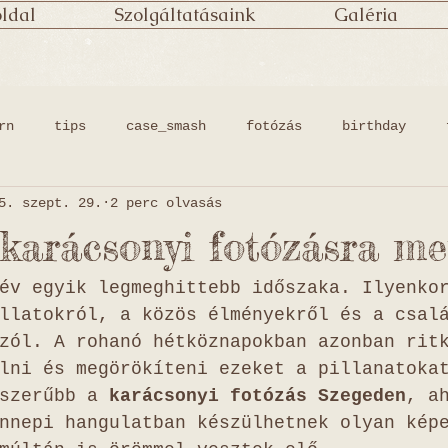
ldal
Szolgáltatásaink
Galéria
rn
tips
case_smash
fotózás
birthday
5. szept. 29.
2 perc olvasás
lifestyle
xmas
 karácsonyi fotózásra me
év egyik legmeghittebb időszaka. Ilyenko
llatokról, a közös élményekről és a csal
zól. A rohanó hétköznapokban azonban rit
lni és megörökíteni ezeket a pillanatoka
szerűbb a 
karácsonyi fotózás Szegeden
, a
nnepi hangulatban készülhetnek olyan kép