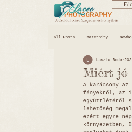
Főo
A Család fotósa Szegeden és környékén
All Posts
maternity
newbo
Laszlo Bede
202
összefoglaló
szitter
Miért jó
A karácsony az 
fényekről, az i
együttlétéről s
lehetőség megál
ezért egyre nép
környezetben, ü