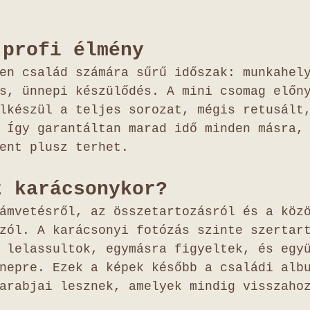
 profi élmény
en család számára sűrű időszak: munkahel
s, ünnepi készülődés. A mini csomag előn
lkészül a teljes sorozat, mégis retusált
 Így garantáltan marad idő minden másra,
ent plusz terhet.
t karácsonykor?
ámvetésről, az összetartozásról és a köz
zól. A karácsonyi fotózás szinte szertar
 lelassultok, egymásra figyeltek, és egy
nepre. Ezek a képek később a családi alb
arabjai lesznek, amelyek mindig visszaho