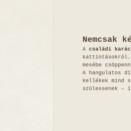
Nemcsak k
A 
családi karác
kattintásokról.
mesébe csöppenn
A hangulatos dí
kellékek mind s
szülessenek – í