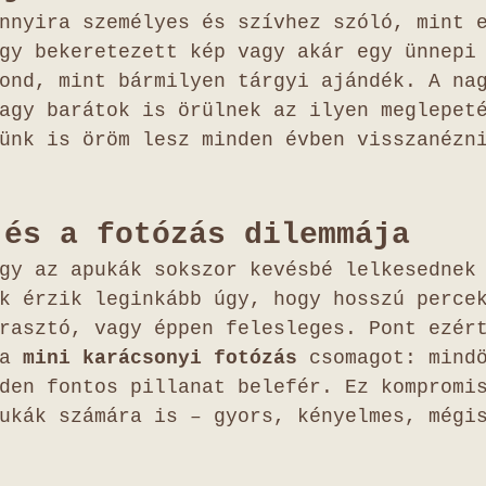
nnyira személyes és szívhez szóló, mint 
gy bekeretezett kép vagy akár egy ünnepi
ond, mint bármilyen tárgyi ajándék. A na
agy barátok is örülnek az ilyen meglepet
ünk is öröm lesz minden évben visszanézn
 és a fotózás dilemmája
gy az apukák sokszor kevésbé lelkesednek
k érzik leginkább úgy, hogy hosszú perce
rasztó, vagy éppen felesleges. Pont ezér
a 
mini karácsonyi fotózás
 csomagot: mind
den fontos pillanat belefér. Ez kompromi
ukák számára is – gyors, kényelmes, mégi