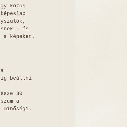
egy közös 
 képeslap 
gyszülők, 
ésnek – és 
i a képeket.
 a 
kig beállni 
t 
össze 30 
sszum a 
s minőségi.