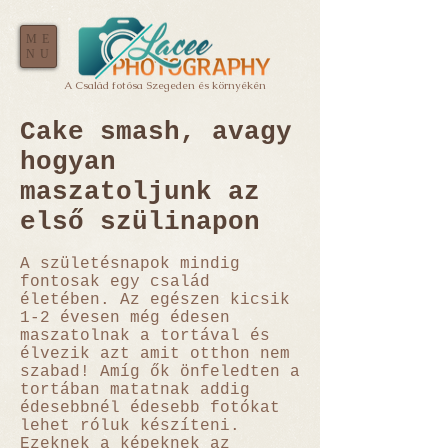
ME
NU
A Család fotósa Szegeden és környékén
Cake smash, avagy
hogyan
maszatoljunk az
első szülinapon
A születésnapok mindig
fontosak egy család
életében. Az egészen kicsik
1-2 évesen még édesen
maszatolnak a tortával és
élvezik azt amit otthon nem
szabad! Amíg ők önfeledten a
tortában matatnak addig
édesebbnél édesebb fotókat
lehet róluk készíteni.
Ezeknek a képeknek az