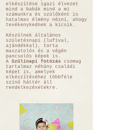
elkészítése igazi élvezet
mind a babák mind a mi
számunkra és szülőként is
hatalmas élmény nézni, ahogy
tevékenykednek a kicsik.
Készülnek általános
születésnapi (lufival,
ajándékkal), torta
maszatolós és a végén
pancsolós képek is.
A
Szülinapi fotózás
csomag
tartalmaz néhány családi
képet is, amelyek
elkészítéséhez többféle
színű háttér áll
rendelkezésetekre.