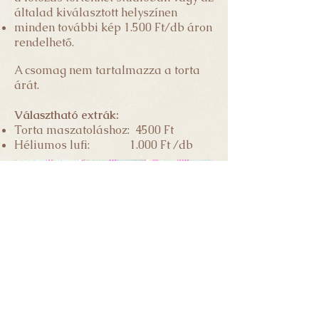
általad kiválasztott helyszínen
minden további kép 1.500 Ft/db áron
rendelhető.
A csomag nem tartalmazza a torta
árát.
Választható extrák:
Torta maszatoláshoz: 4500 Ft
Héliumos lufi: 1
.000 Ft /db
A képeket te magad választhatod ki. A
nyers fotók nem kerülnek átadásra. A
retusált képeket a kiválasztástól számítva