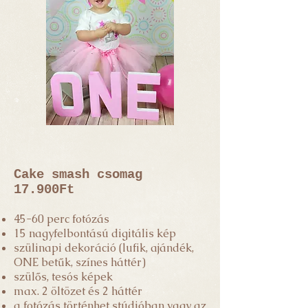
Cake smash csomag
17.900Ft
45-60 perc fotózás
15 nagyfelbontású digitális kép
szülinapi dekoráció (lufik, ajándék,
ONE betűk, színes háttér)
szülős, tesós képek
max. 2 öltözet és 2 háttér
a fotózás történhet stúdióban vagy az