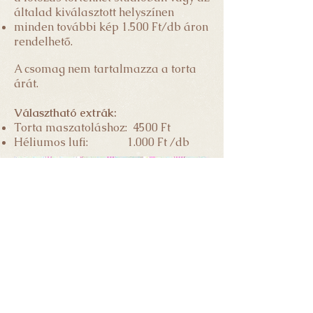
általad kiválasztott helyszínen
minden további kép 1.500 Ft/db áron
rendelhető.
A csomag nem tartalmazza a torta
árát.
Választható extrák:
Torta maszatoláshoz: 4500 Ft
Héliumos lufi: 1
.000 Ft /db
A képeket te magad választhatod ki. A
nyers fotók nem kerülnek átadásra. A
retusált képeket a kiválasztástól számítva