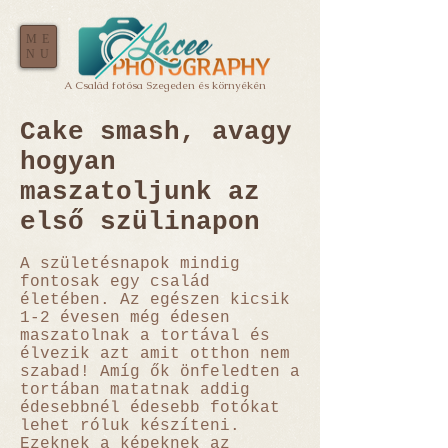
ME
NU
A Család fotósa Szegeden és környékén
Cake smash, avagy
hogyan
maszatoljunk az
első szülinapon
A születésnapok mindig
fontosak egy család
életében. Az egészen kicsik
1-2 évesen még édesen
maszatolnak a tortával és
élvezik azt amit otthon nem
szabad! Amíg ők önfeledten a
tortában matatnak addig
édesebbnél édesebb fotókat
lehet róluk készíteni.
Ezeknek a képeknek az