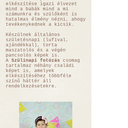
elkészítése igazi élvezet
mind a babák mind a mi
számunkra és szülőként is
hatalmas élmény nézni, ahogy
tevékenykednek a kicsik.
Készülnek általános
születésnapi (lufival,
ajándékkal), torta
maszatolós és a végén
pancsolós képek is.
A
Szülinapi fotózás
csomag
tartalmaz néhány családi
képet is, amelyek
elkészítéséhez többféle
színű háttér áll
rendelkezésetekre.