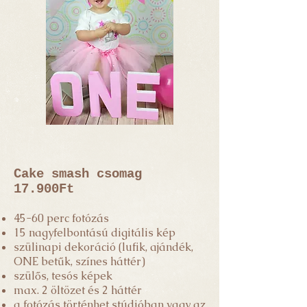
Cake smash csomag
17.900Ft
45-60 perc fotózás
15 nagyfelbontású digitális kép
szülinapi dekoráció (lufik, ajándék,
ONE betűk, színes háttér)
szülős, tesós képek
max. 2 öltözet és 2 háttér
a fotózás történhet stúdióban vagy az