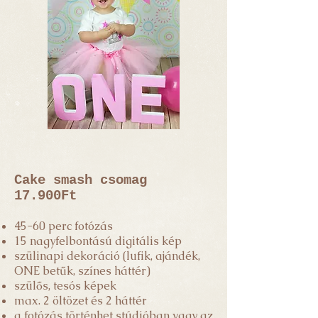
Cake smash csomag
17.900Ft
45-60 perc fotózás
15 nagyfelbontású digitális kép
szülinapi dekoráció (lufik, ajándék,
ONE betűk, színes háttér)
szülős, tesós képek
max. 2 öltözet és 2 háttér
a fotózás történhet stúdióban vagy az