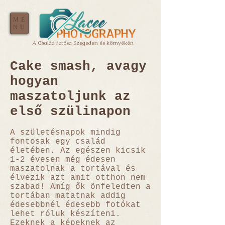
ME
NU
A Család fotósa Szegeden és környékén
Cake smash, avagy
hogyan
maszatoljunk az
első szülinapon
A születésnapok mindig
fontosak egy család
életében. Az egészen kicsik
1-2 évesen még édesen
maszatolnak a tortával és
élvezik azt amit otthon nem
szabad! Amíg ők önfeledten a
tortában matatnak addig
édesebbnél édesebb fotókat
lehet róluk készíteni.
Ezeknek a képeknek az