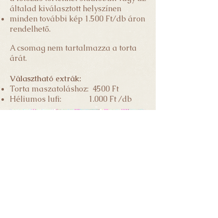
általad kiválasztott helyszínen
minden további kép 1.500 Ft/db áron
rendelhető.
A csomag nem tartalmazza a torta
árát.
Választható extrák:
Torta maszatoláshoz: 4500 Ft
Héliumos lufi: 1
.000 Ft /db
A képeket te magad választhatod ki. A
nyers fotók nem kerülnek átadásra. A
retusált képeket a kiválasztástól számítva