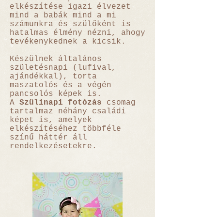
elkészítése igazi élvezet
mind a babák mind a mi
számunkra és szülőként is
hatalmas élmény nézni, ahogy
tevékenykednek a kicsik.
Készülnek általános
születésnapi (lufival,
ajándékkal), torta
maszatolós és a végén
pancsolós képek is.
A
Szülinapi fotózás
csomag
tartalmaz néhány családi
képet is, amelyek
elkészítéséhez többféle
színű háttér áll
rendelkezésetekre.