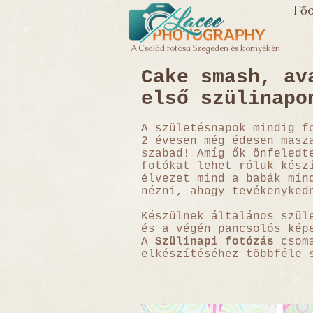
Főo
A Család fotósa Szegeden és környékén
Cake smash, av
első szülinapo
A születésnapok mindig f
2 évesen még édesen masz
szabad! Amíg ők önfeledt
fotókat lehet róluk kész
élvezet mind a babák min
nézni, ahogy tevékenyked
Készülnek általános szül
és a végén pancsolós kép
A
Szülinapi fotózás
csoma
elkészítéséhez többféle 