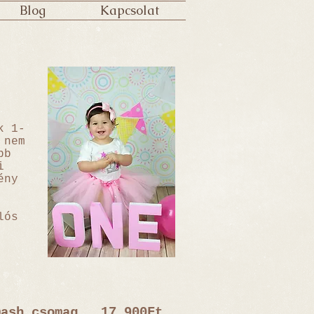
Blog
Kapcsolat
k 1-
 nem
bb
i
ény
lós
mash csomag 17.900Ft