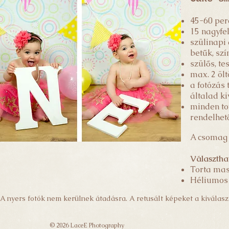
45-60 per
15 nagyfe
szülinapi 
betűk, szí
szülős, te
max. 2 ölt
a fotózás 
általad ki
minden to
rendelhet
A csomag 
Választha
Torta mas
Héliumo
A nyers fotók nem kerülnek átadásra. A retusált képeket a kiválasz
© 2026 LaceE Photography