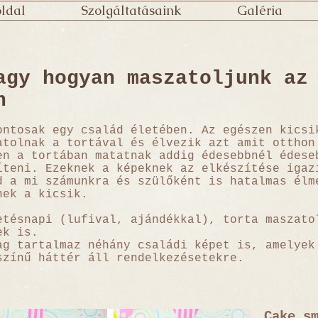
ldal
Szolgáltatásaink
Galéria
agy hogyan maszatoljunk az
n
ontosak egy család életében. Az egészen kicsi
atolnak a tortával és élvezik azt amit otthon
en a tortában matatnak addig édesebbnél édese
íteni. Ezeknek a képeknek az elkészítése igaz
d a mi számunkra és szülőként is hatalmas élm
nek a kicsik.
etésnapi (lufival, ajándékkal), torta maszato
ek is.
g tartalmaz néhány családi képet is, amelyek
színű háttér áll rendelkezésetekre.
Cake s