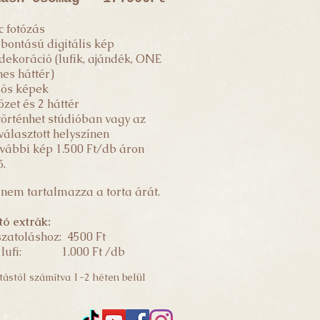
c fotózás
lbontású digitális kép
dekoráció (lufik, ajándék, ONE
nes háttér)
sós képek
özet és 2 háttér
történhet stúdióban vagy az
választott helyszínen
vábbi kép 1.500 Ft/db áron
ő.
nem tartalmazza a torta árát.
tó extrák:
zatoláshoz: 4500 Ft
s lufi: 1
.000 Ft /db
tástól számítva 1-2 héten belül