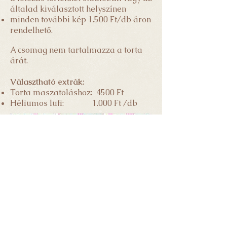
általad kiválasztott helyszínen
minden további kép 1.500 Ft/db áron
rendelhető.
A csomag nem tartalmazza a torta
árát.
Választható extrák:
Torta maszatoláshoz: 4500 Ft
Héliumos lufi: 1
.000 Ft /db
A képeket te magad választhatod ki. A
nyers fotók nem kerülnek átadásra. A
retusált képeket a kiválasztástól számítva