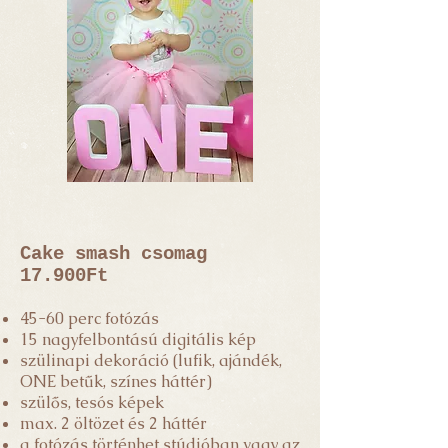
Cake smash csomag
17.900Ft
45-60 perc fotózás
15 nagyfelbontású digitális kép
szülinapi dekoráció (lufik, ajándék,
ONE betűk, színes háttér)
szülős, tesós képek
max. 2 öltözet és 2 háttér
a fotózás történhet stúdióban vagy az