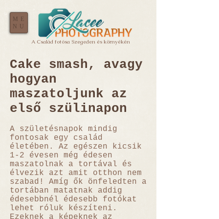
ME
NU
A Család fotósa Szegeden és környékén
Cake smash, avagy
hogyan
maszatoljunk az
első szülinapon
A születésnapok mindig
fontosak egy család
életében. Az egészen kicsik
1-2 évesen még édesen
maszatolnak a tortával és
élvezik azt amit otthon nem
szabad! Amíg ők önfeledten a
tortában matatnak addig
édesebbnél édesebb fotókat
lehet róluk készíteni.
Ezeknek a képeknek az