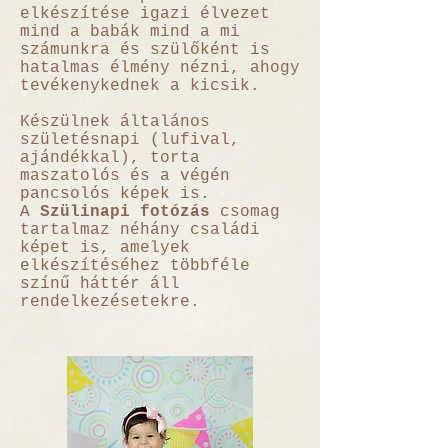
elkészítése igazi élvezet
mind a babák mind a mi
számunkra és szülőként is
hatalmas élmény nézni, ahogy
tevékenykednek a kicsik.
Készülnek általános
születésnapi (lufival,
ajándékkal), torta
maszatolós és a végén
pancsolós képek is.
A
Szülinapi fotózás
csomag
tartalmaz néhány családi
képet is, amelyek
elkészítéséhez többféle
színű háttér áll
rendelkezésetekre.