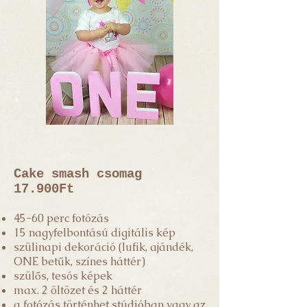
Cake smash csomag
17.900Ft
45-60 perc fotózás
15 nagyfelbontású digitális kép
szülinapi dekoráció (lufik, ajándék,
ONE betűk, színes háttér)
szülős, tesós képek
max. 2 öltözet és 2 háttér
a fotózás történhet stúdióban vagy az