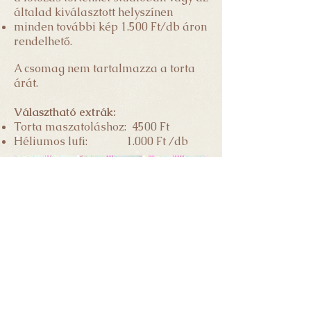
általad kiválasztott helyszínen
minden további kép 1.500 Ft/db áron
rendelhető.
A csomag nem tartalmazza a torta
árát.
Választható extrák:
Torta maszatoláshoz: 4500 Ft
Héliumos lufi: 1
.000 Ft /db
A képeket te magad választhatod ki. A
nyers fotók nem kerülnek átadásra. A
retusált képeket a kiválasztástól számítva