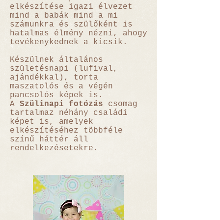
elkészítése igazi élvezet
mind a babák mind a mi
számunkra és szülőként is
hatalmas élmény nézni, ahogy
tevékenykednek a kicsik.
Készülnek általános
születésnapi (lufival,
ajándékkal), torta
maszatolós és a végén
pancsolós képek is.
A
Szülinapi fotózás
csomag
tartalmaz néhány családi
képet is, amelyek
elkészítéséhez többféle
színű háttér áll
rendelkezésetekre.