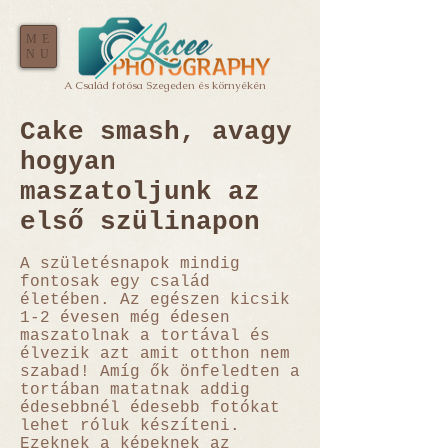
ME
NU
A Család fotósa Szegeden és környékén
Cake smash, avagy
hogyan
maszatoljunk az
első szülinapon
A születésnapok mindig
fontosak egy család
életében. Az egészen kicsik
1-2 évesen még édesen
maszatolnak a tortával és
élvezik azt amit otthon nem
szabad! Amíg ők önfeledten a
tortában matatnak addig
édesebbnél édesebb fotókat
lehet róluk készíteni.
Ezeknek a képeknek az