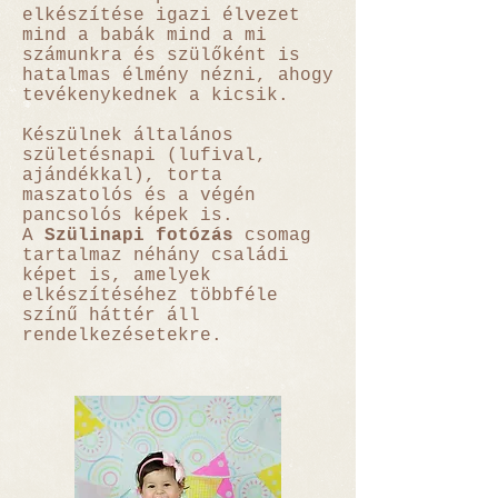
elkészítése igazi élvezet
mind a babák mind a mi
számunkra és szülőként is
hatalmas élmény nézni, ahogy
tevékenykednek a kicsik.
Készülnek általános
születésnapi (lufival,
ajándékkal), torta
maszatolós és a végén
pancsolós képek is.
A
Szülinapi fotózás
csomag
tartalmaz néhány családi
képet is, amelyek
elkészítéséhez többféle
színű háttér áll
rendelkezésetekre.