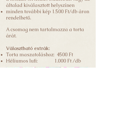
általad kiválasztott helyszínen
minden további kép 1.500 Ft/db áron
rendelhető.
A csomag nem tartalmazza a torta
árát.
Választható extrák:
Torta maszatoláshoz: 4500 Ft
Héliumos lufi: 1
.000 Ft /db
A képeket te magad választhatod ki. A
nyers fotók nem kerülnek átadásra. A
retusált képeket a kiválasztástól számítva