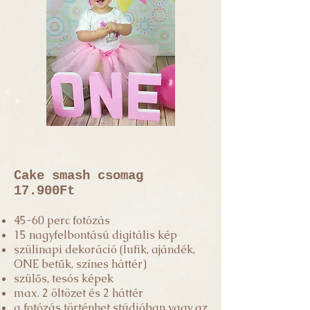
Cake smash csomag
17.900Ft
45-60 perc fotózás
15 nagyfelbontású digitális kép
szülinapi dekoráció (lufik, ajándék,
ONE betűk, színes háttér)
szülős, tesós képek
max. 2 öltözet és 2 háttér
a fotózás történhet stúdióban vagy az