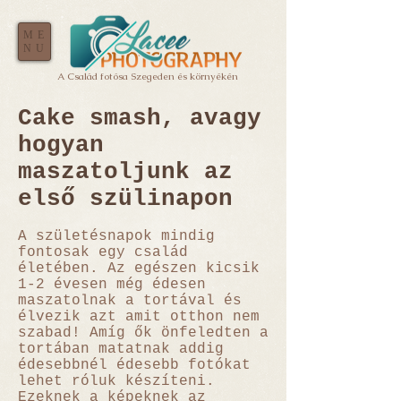
ME
NU
A Család fotósa Szegeden és környékén
Cake smash, avagy
hogyan
maszatoljunk az
első szülinapon
A születésnapok mindig
fontosak egy család
életében. Az egészen kicsik
1-2 évesen még édesen
maszatolnak a tortával és
élvezik azt amit otthon nem
szabad! Amíg ők önfeledten a
tortában matatnak addig
édesebbnél édesebb fotókat
lehet róluk készíteni.
Ezeknek a képeknek az