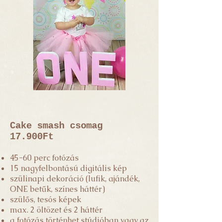
Cake smash csomag
17.900Ft
45-60 perc fotózás
15 nagyfelbontású digitális kép
szülinapi dekoráció (lufik, ajándék,
ONE betűk, színes háttér)
szülős, tesós képek
max. 2 öltözet és 2 háttér
a fotózás történhet stúdióban vagy az