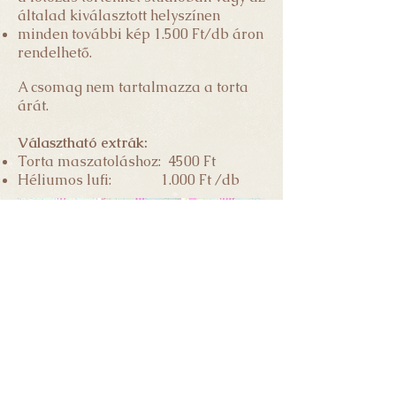
általad kiválasztott helyszínen
minden további kép 1.500 Ft/db áron
rendelhető.
A csomag nem tartalmazza a torta
árát.
Választható extrák:
Torta maszatoláshoz: 4500 Ft
Héliumos lufi: 1
.000 Ft /db
A képeket te magad választhatod ki. A
nyers fotók nem kerülnek átadásra. A
retusált képeket a kiválasztástól számítva