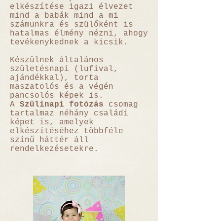
elkészítése igazi élvezet
mind a babák mind a mi
számunkra és szülőként is
hatalmas élmény nézni, ahogy
tevékenykednek a kicsik.
Készülnek általános
születésnapi (lufival,
ajándékkal), torta
maszatolós és a végén
pancsolós képek is.
A
Szülinapi fotózás
csomag
tartalmaz néhány családi
képet is, amelyek
elkészítéséhez többféle
színű háttér áll
rendelkezésetekre.