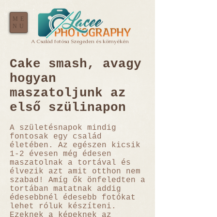
ME
NU
A Család fotósa Szegeden és környékén
Cake smash, avagy
hogyan
maszatoljunk az
első szülinapon
A születésnapok mindig
fontosak egy család
életében. Az egészen kicsik
1-2 évesen még édesen
maszatolnak a tortával és
élvezik azt amit otthon nem
szabad! Amíg ők önfeledten a
tortában matatnak addig
édesebbnél édesebb fotókat
lehet róluk készíteni.
Ezeknek a képeknek az