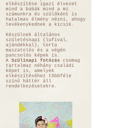
elkészítése igazi élvezet
mind a babák mind a mi
számunkra és szülőként is
hatalmas élmény nézni, ahogy
tevékenykednek a kicsik.
Készülnek általános
születésnapi (lufival,
ajándékkal), torta
maszatolós és a végén
pancsolós képek is.
A
Szülinapi fotózás
csomag
tartalmaz néhány családi
képet is, amelyek
elkészítéséhez többféle
színű háttér áll
rendelkezésetekre.