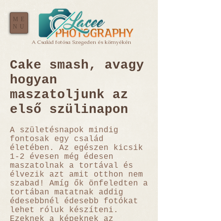
ME
NU
A Család fotósa Szegeden és környékén
Cake smash, avagy
hogyan
maszatoljunk az
első szülinapon
A születésnapok mindig
fontosak egy család
életében. Az egészen kicsik
1-2 évesen még édesen
maszatolnak a tortával és
élvezik azt amit otthon nem
szabad! Amíg ők önfeledten a
tortában matatnak addig
édesebbnél édesebb fotókat
lehet róluk készíteni.
Ezeknek a képeknek az