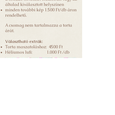
általad kiválasztott helyszínen
minden további kép 1.500 Ft/db áron
rendelhető.
A csomag nem tartalmazza a torta
árát.
Választható extrák:
Torta maszatoláshoz: 4500 Ft
Héliumos lufi: 1
.000 Ft /db
A képeket te magad választhatod ki. A
nyers fotók nem kerülnek átadásra. A
retusált képeket a kiválasztástól számítva