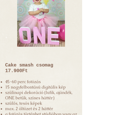
Cake smash csomag
17.900Ft
45-60 perc fotózás
15 nagyfelbontású digitális kép
szülinapi dekoráció (lufik, ajándék,
ONE betűk, színes háttér)
szülős, tesós képek
max. 2 öltözet és 2 háttér
a fotózás történhet stúdióban vagy az