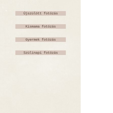
Újszülött fotózás
Kismama fotózás
Gyermek fotózás
Szülinapi fotózás