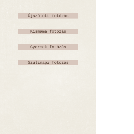
Újszülött fotózás
Kismama fotózás
Gyermek fotózás
Szülinapi fotózás