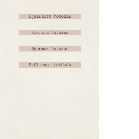
Újszülött fotózás
Kismama fotózás
Gyermek fotózás
Szülinapi fotózás