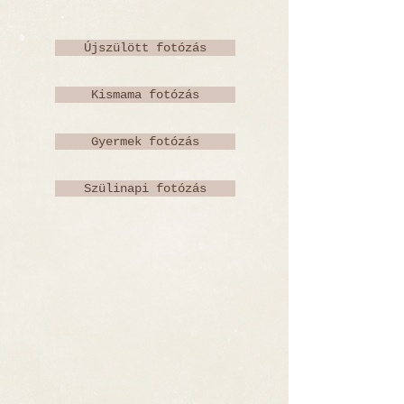
Újszülött fotózás
Kismama fotózás
Gyermek fotózás
Szülinapi fotózás