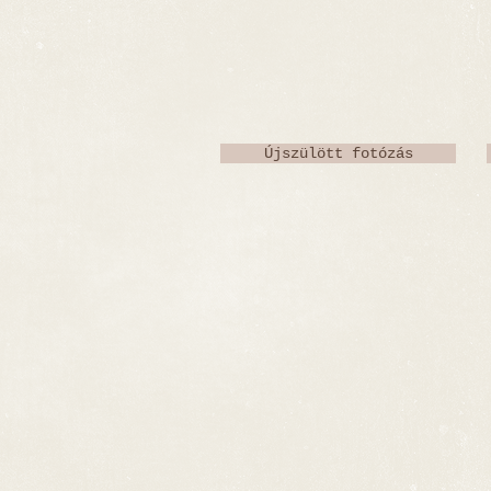
Újszülött fotózás