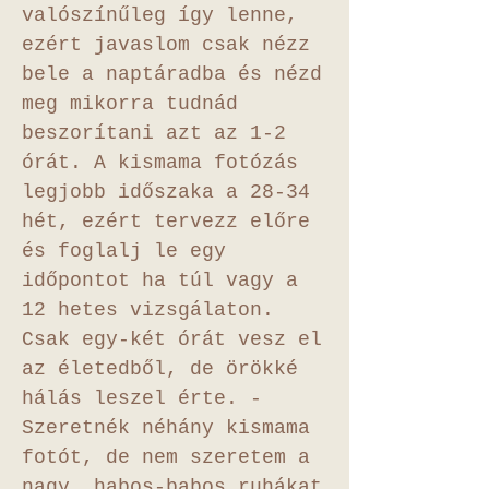
valószínűleg így lenne,
ezért javaslom csak nézz
bele a naptáradba és nézd
meg mikorra tudnád
beszorítani azt az 1-2
órát. A kismama fotózás
legjobb időszaka a 28-34
hét, ezért tervezz előre
és foglalj le egy
időpontot ha túl vagy a
12 hetes vizsgálaton.
Csak egy-két órát vesz el
az életedből, de örökké
hálás leszel érte. -
Szeretnék néhány kismama
fotót, de nem szeretem a
nagy, habos-babos ruhákat