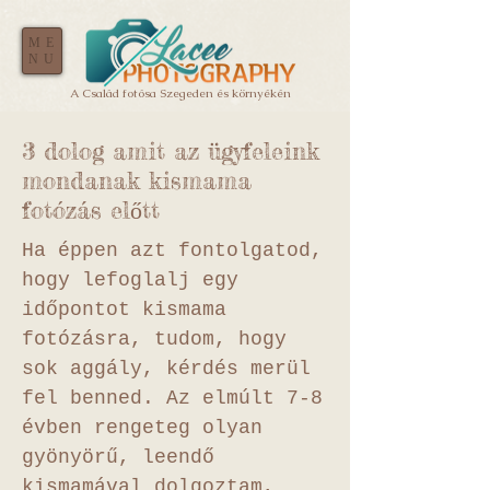
ME
NU
A Család fotósa Szegeden és környékén
3 dolog amit az ügyfeleink
mondanak kismama
fotózás előtt
Ha éppen azt fontolgatod,
hogy lefoglalj egy
időpontot kismama
fotózásra, tudom, hogy
sok aggály, kérdés merül
fel benned. Az elmúlt 7-8
évben rengeteg olyan
gyönyörű, leendő
kismamával dolgoztam,