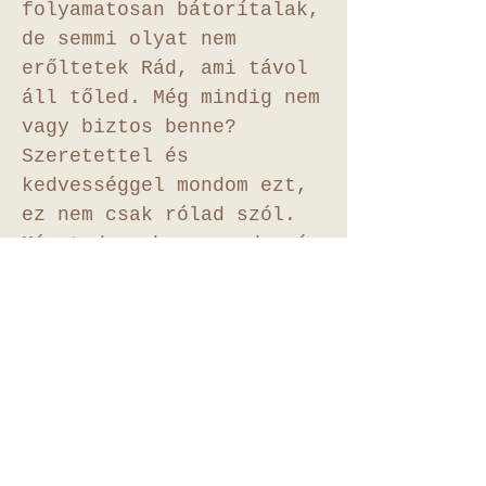
folyamatosan bátorítalak,
de semmi olyat nem
erőltetek Rád, ami távol
áll tőled. Még mindig nem
vagy biztos benne?
Szeretettel és
kedvességgel mondom ezt,
ez nem csak rólad szól.
Már tudom, hogy ez durván
hangzik, de hallgass meg:
Egy csodát teremtesz. A
hamarosan megérkező baba
felnevelésével vagy
elfoglalva és látni
fogod, amint csodálatos
emberré válik. Ahogy
felnő, mindent el fogsz