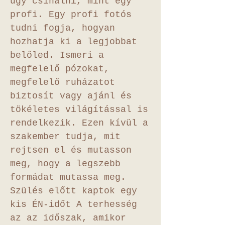
úgy csinálni, mint egy
profi. Egy profi fotós
tudni fogja, hogyan
hozhatja ki a legjobbat
belőled. Ismeri a
megfelelő pózokat,
megfelelő ruházatot
biztosít vagy ajánl és
tökéletes világítással is
rendelkezik. Ezen kívül a
szakember tudja, mit
rejtsen el és mutasson
meg, hogy a legszebb
formádat mutassa meg.
Szülés előtt kaptok egy
kis ÉN-időt A terhesség
az az időszak, amikor