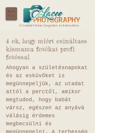
ME
NU
A Család fotósa Szegeden és környékén
4 ok, hogy miért csináltass
kismama fotókat profi
fotóssal
Ahogyan a születésnapokat
és az esküvőket is
megünnepeljük, az utadat
attól a perctől, amikor
megtudod, hogy babát
vársz, egészen az anyává
válásig érdemes
megbecsülni és
megünnepelni. A terhesség