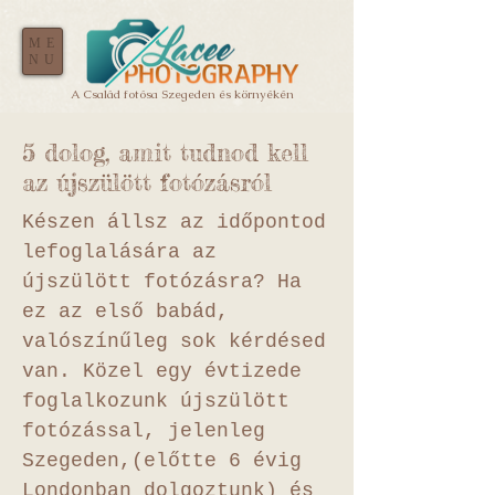
ME
NU
A Család fotósa Szegeden és környékén
5 dolog, amit tudnod kell
az újszülött fotózásról
Készen állsz az időpontod
lefoglalására az
újszülött fotózásra? Ha
ez az első babád,
valószínűleg sok kérdésed
van. Közel egy évtizede
foglalkozunk újszülött
fotózással, jelenleg
Szegeden,(előtte 6 évig
Londonban dolgoztunk) és