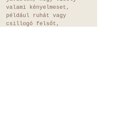
valami kényelmeset,
például ruhát vagy
csillogó felsőt,
ragaszkodj a világosabb
színekhez, és kerüld a
mintákat, logókat.
Fontos, hogy a szülők
mindenképpen színben és
stílusban öltözzenek
össze. Csökkentsd
minimálisra a
díszítéseket, mert a
picit magadhoz fogod
ölelni Ha további
kérdésed lenne, keress
minket bizalommal. Ha