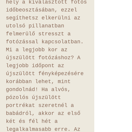
hely a kiválasztott fotós
időbeosztásában, ezzel
segíthetsz elkerülni az
utolsó pillanatban
felmerülő stresszt a
fotózással kapcsolatban.
Mi a legjobb kor az
újszülött fotózáshoz? A
legjobb időpont az
újszülött fényképezésére
korábban lehet, mint
gondolnád! Ha alvós,
pózolós újszülött
portrékat szeretnél a
babádról, akkor az első
két és fél hét a
legalkalmasabb erre. Az