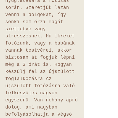
nyugtatására a fotózás
során. Szeretjük lazán
venni a dolgokat, így
senki sem érzi magát
siettetve vagy
stresszesnek. Ha ikreket
fotózunk, vagy a babának
vannak testvérei, akkor
biztosan át fogjuk lépni
még a 3 órát is. Hogyan
készülj fel az újszülött
foglalkozásra Az
újszülött fotózásra való
felkészülés nagyon
egyszerű. Van néhány apró
dolog, ami nagyban
befolyásolhatja a végső