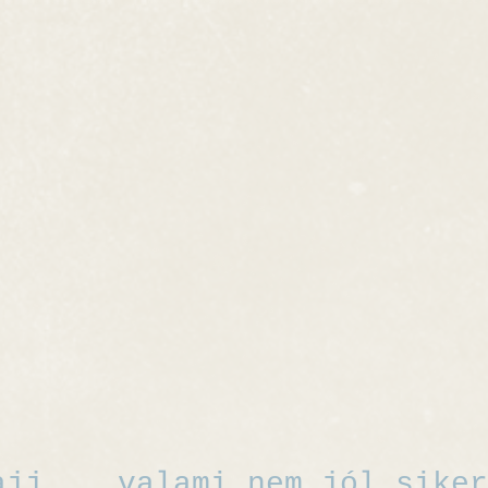
ajj... valami nem jól siker