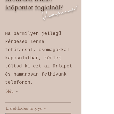
Időpontot foglalnál?
Visszahívunk!
Ha bármilyen jellegű
kérdésed lenne
fotózással, csomagokkal
kapcsolatban, kérlek
töltsd ki ezt az űrlapot
és hamarosan felhívunk
telefonon.
Név:
Érdeklődés tárgya