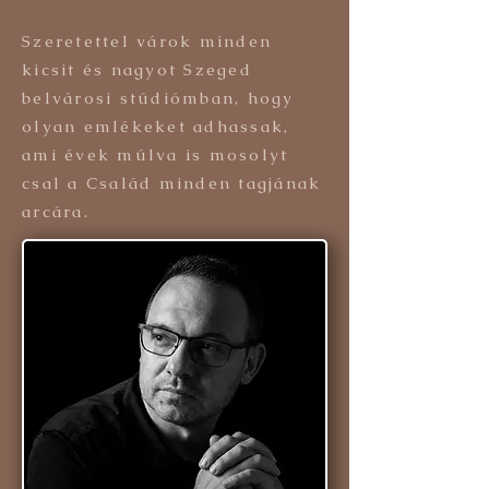
Szeretettel várok minden
kicsit és nagyot Szeged
belvárosi stúdiómban, hogy
olyan emlékeket adhassak,
ami évek múlva is mosolyt
csal a Család minden tagjának
arcára.