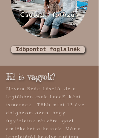
Időpontot foglalnék
Ki is vagyok?
Nevem Bede László, de a
legtöbben csak LaceE-ként
ismernek. Több mint 13 éve
dolgozom azon, hogy
ügyfeleink részére igazi
emlékeket alkossak. Már a
legelejétől kezdve tudtam,