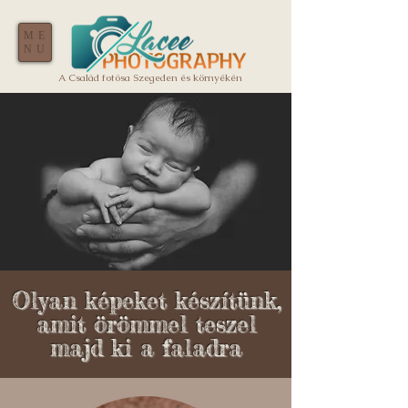
ME
NU
A Család fotósa Szegeden és környékén
Olyan képeket készítünk,
amit örömmel teszel
majd ki a faladra