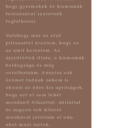
hogy gyermekek és kismamák
fotózásával szeretnék
foglalkozni.
Valahogy már az első
pillanattól éreztem, hogy ez
az amit kerestem. Az
újszülöttek illata, a kismamák
boldogsága és még
sorolhatnám. Annyira sok
örömet tudnak nekem is
okozni az édes kis apróságok,
hogy azt el sem lehet
mondani! Alázattal, áhítattal
és nagyon sok kitartó
munkával jutottam el oda,
ahol most tartok.