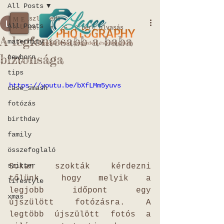
All Posts
Laszlo Bede
ME
All Posts
NU
2020. ápr. 25.
2 perc olvasás
A legfontosabb a baba
maternity
A Család fotósa Szegeden és környékén
biztonsága
newborn
tips
https://youtu.be/bXfLMm5yuvs
case_smash
fotózás
birthday
family
összefoglaló
szitter
Sokan szokták kérdezni 
tőlünk, hogy melyik a 
lifestyle
legjobb időpont egy 
xmas
újszülött fotózásra. A 
legtöbb újszülött fotós a 