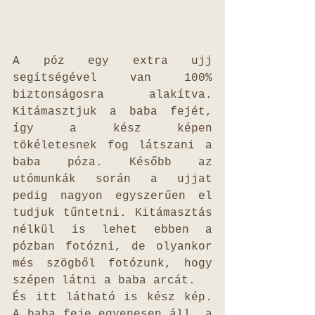
A póz egy extra ujj 
segítségével van 100% 
biztonságosra alakítva. 
Kitámasztjuk a baba fejét, 
így a kész képen 
tökéletesnek fog látszani a 
baba póza. Később az 
utómunkák során a ujjat 
pedig nagyon egyszerűen el 
tudjuk tűntetni. Kitámasztás 
nélkül is lehet ebben a 
pózban fotózni, de olyankor 
més szögből fotózunk, hogy 
szépen látni a baba arcát. 
És itt látható is kész kép. 
A baba feje egyenesen áll, a 