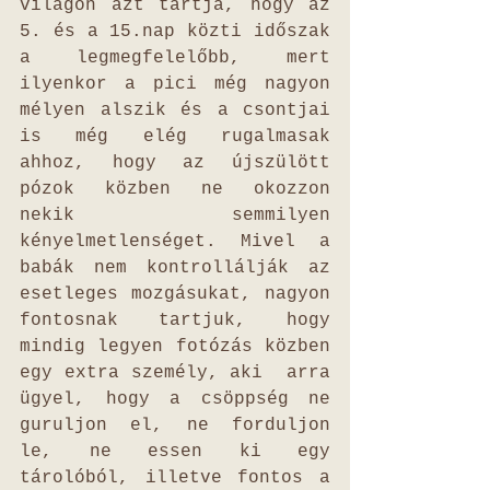
világon azt tartja, hogy az 
5. és a 15.nap közti időszak 
a legmegfelelőbb, mert 
ilyenkor a pici még nagyon 
mélyen alszik és a csontjai 
is még elég rugalmasak 
ahhoz, hogy az újszülött 
pózok közben ne okozzon 
nekik semmilyen 
kényelmetlenséget. Mivel a 
babák nem kontrollálják az 
esetleges mozgásukat, nagyon 
fontosnak tartjuk, hogy 
mindig legyen fotózás közben 
egy extra személy, aki  arra 
ügyel, hogy a csöppség ne 
guruljon el, ne forduljon 
le, ne essen ki egy 
tárolóból, illetve fontos a 