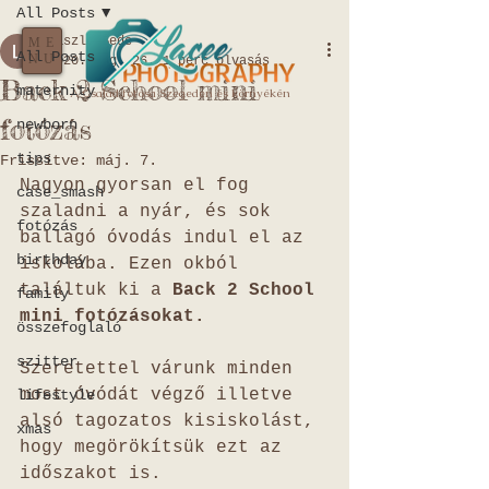
All Posts
Laszlo Bede
ME
All Posts
NU
2020. aug. 26.
1 perc olvasás
Back 2 School mini
maternity
A Család fotósa Szegeden és környékén
fotózás
newborn
tips
Frissítve:
máj. 7.
Nagyon gyorsan el fog 
case_smash
szaladni a nyár, és sok 
fotózás
ballagó óvodás indul el az 
birthday
iskolába. Ezen okból 
találtuk ki a 
Back 2 School
family
mini fotózásokat.
összefoglaló
szitter
Szeretettel várunk minden 
most óvódát végző illetve 
lifestyle
alsó tagozatos kisiskolást, 
xmas
hogy megörökítsük ezt az 
időszakot is. 