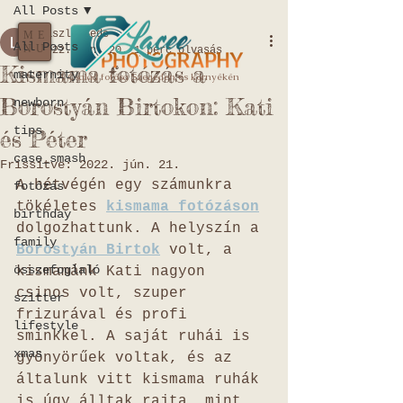
All Posts
Laszlo Bede
ME
All Posts
NU
2022. jún. 20.
1 perc olvasás
Kismama fotózás a
maternity
A Család fotósa Szegeden és környékén
Borostyán Birtokon: Kati
newborn
tips
és Péter
case_smash
Frissítve:
2022. jún. 21.
A hétvégén egy számunkra 
fotózás
tökéletes 
kismama fotózáson
birthday
dolgozhattunk. A helyszín a 
family
Borostyán Birtok
 volt, a 
összefoglaló
kismamánk Kati nagyon 
csinos volt, szuper 
szitter
frizurával és profi 
lifestyle
sminkkel. A saját ruhái is 
xmas
gyönyörűek voltak, és az 
általunk vitt kismama ruhák 
is úgy álltak rajta, mint 