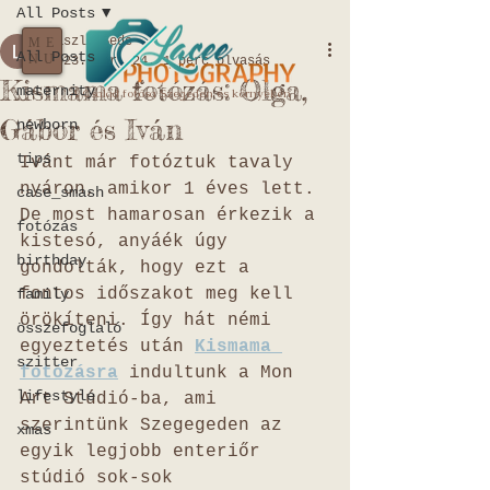
All Posts
Laszlo Bede
ME
All Posts
NU
2023. ápr. 24.
1 perc olvasás
Kismama fotózás: Olga,
maternity
A Család fotósa Szegeden és környékén
Gábor és Iván
newborn
tips
Ivánt már fotóztuk tavaly 
nyáron, amikor 1 éves lett. 
case_smash
De most hamarosan érkezik a 
fotózás
kistesó, anyáék úgy 
birthday
gondolták, hogy ezt a 
fontos időszakot meg kell 
family
örökíteni. Így hát némi 
összefoglaló
egyeztetés után 
Kismama 
szitter
fotózásra
 indultunk a Mon 
lifestyle
Art Stúdió-ba, ami 
szerintünk Szegegeden az 
xmas
egyik legjobb enteriőr 
stúdió sok-sok 