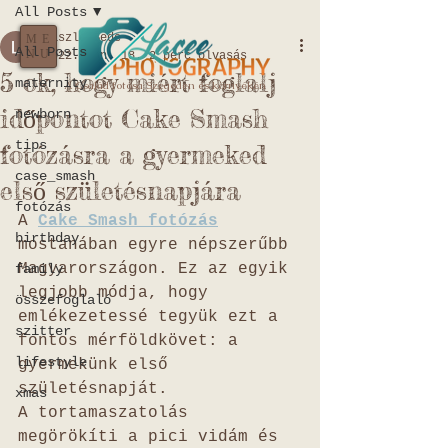
All Posts
Laszlo Bede
ME
All Posts
NU
2022. jan. 18.
2 perc olvasás
5 ok, hogy miért foglalj
maternity
A Család fotósa Szegeden és környékén
időpontot Cake Smash
newborn
tips
fotózásra a gyermeked
case_smash
első születésnapjára
fotózás
A 
Cake Smash fotózás
birthday
mostanában egyre népszerűbb 
Magyarországon. Ez az egyik 
family
legjobb módja, hogy 
összefoglaló
emlékezetessé tegyük ezt a 
szitter
fontos mérföldkövet: a 
lifestyle
gyermekünk első 
születésnapját. 
xmas
A tortamaszatolás 
megörökíti a pici vidám és 