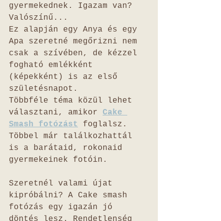
gyermekednek. Igazam van? 
Valószínű...
Ez alapján egy Anya és egy 
Apa szeretné megőrizni nem 
csak a szívében, de kézzel 
fogható emlékként 
(képekként) is az első 
születésnapot. 
Többféle téma közül lehet 
választani, amikor 
Cake 
Smash fotózást
 foglalsz. 
Többel már találkozhattál 
is a barátaid, rokonaid 
gyermekeinek fotóin. 
Szeretnél valami újat 
kipróbálni? A Cake smash 
fotózás egy igazán jó 
döntés lesz. Rendetlenség 