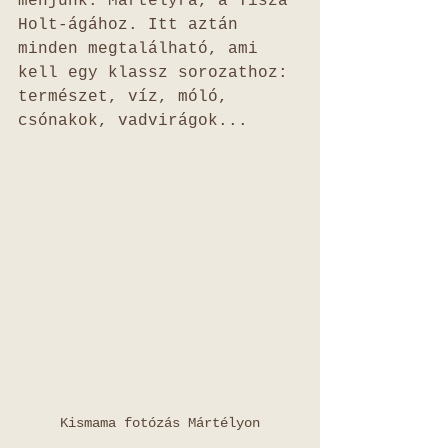
menjünk: Mártélyra, a Tisza 
Holt-ágához. Itt aztán 
minden megtalálható, ami 
kell egy klassz sorozathoz: 
természet, víz, móló, 
csónakok, vadvirágok... 
Kismama fotózás Mártélyon