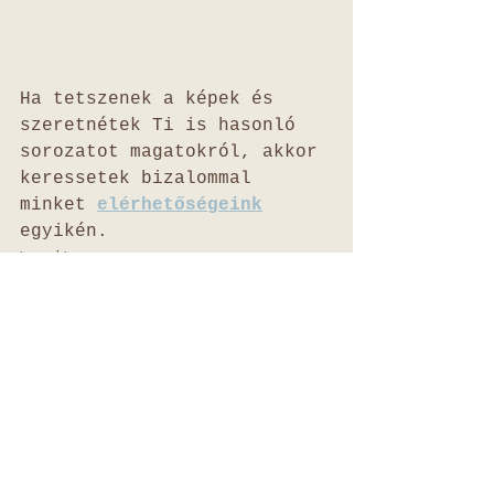
Ha tetszenek a képek és 
szeretnétek Ti is hasonló 
sorozatot magatokról, akkor 
keressetek bizalommal 
minket 
elérhetőségeink
egyikén. 
maternity
fotózás
lifestyle
Az összes
Friss