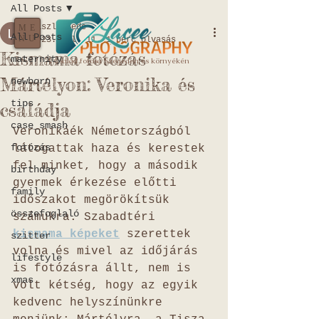
All Posts
Laszlo Bede
ME
All Posts
NU
2023. júl. 11.
1 perc olvasás
Kismama fotózás
maternity
A Család fotósa Szegeden és környékén
Mártélyon: Veronika és
newborn
tips
családja
case_smash
Veronikáék Németországból 
fotózás
látogattak haza és kerestek 
fel minket, hogy a második 
birthday
gyermek érkezése előtti 
family
időszakot megörökítsük 
összefoglaló
számukra. Szabadtéri 
kismama képeket
 szerettek 
szitter
volna és mivel az időjárás 
lifestyle
is fotózásra állt, nem is 
xmas
volt kétség, hogy az egyik 
kedvenc helyszínünkre 